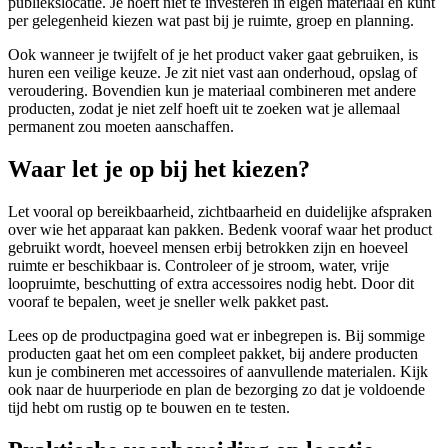
publiekslocatie. Je hoeft niet te investeren in eigen materiaal en kunt
per gelegenheid kiezen wat past bij je ruimte, groep en planning.
Ook wanneer je twijfelt of je het product vaker gaat gebruiken, is
huren een veilige keuze. Je zit niet vast aan onderhoud, opslag of
veroudering. Bovendien kun je materiaal combineren met andere
producten, zodat je niet zelf hoeft uit te zoeken wat je allemaal
permanent zou moeten aanschaffen.
Waar let je op bij het kiezen?
Let vooral op bereikbaarheid, zichtbaarheid en duidelijke afspraken
over wie het apparaat kan pakken. Bedenk vooraf waar het product
gebruikt wordt, hoeveel mensen erbij betrokken zijn en hoeveel
ruimte er beschikbaar is. Controleer of je stroom, water, vrije
loopruimte, beschutting of extra accessoires nodig hebt. Door dit
vooraf te bepalen, weet je sneller welk pakket past.
Lees op de productpagina goed wat er inbegrepen is. Bij sommige
producten gaat het om een compleet pakket, bij andere producten
kun je combineren met accessoires of aanvullende materialen. Kijk
ook naar de huurperiode en plan de bezorging zo dat je voldoende
tijd hebt om rustig op te bouwen en te testen.