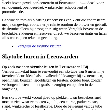
steekt boven gevel, parkeerterrein of beursstand uit — ideaal voor
een opening, opendeurdag, winkelactie, schoolevent of
promotieactie.
Gebruik de foto als plaatsingscheck: kies een kleur die contrasteert
met je omgeving, voorzie vrije ruimte rondom de blower en gebruik
de skytube alleen bij droog en rustig weer. Vergelijk bovenaan de
beschikbare kleuren en reserveer direct; we bezorgen gratis en halen
alles weer op en rekenen geen borg.
Vergelijk de skytube kleuren
Skytube huren in Leeuwarden
Op zoek naar een
skytube huren in Leeuwarden
? Bij
Verhuurwinkel.nl huur je eenvoudig een skytube van 6 meter in je
favoriete kleur. Ideaal als opvallende blikvanger bij evenementen,
openingen, beurzen, sportdagen en feesten. Zonder borg, zonder
verborgen kosten — met gratis bezorging en ophalen in de
omgeving.
Een skytube werkt vooral goed op plekken waar bezoekers snel
moeten zien waar ze moeten zijn: bij een entree, parkeerplaats,
stand, winkelactie of feestlocatie. Door de beweging valt de tube