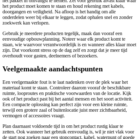
het pakket in ontvangst te nemen. Zet voor gebruik alvast klaar waar
het product moet komen te staan en houd rekening met kabels,
doorgangen en veiligheid. Na afloop is het handig om alle
onderdelen weer bij elkaar te leggen, zodat ophalen snel en zonder
zoekwerk kan verlopen.
Gebruik je meerdere producten tegelijk, maak dan vooraf een
eenvoudige opbouwplanning. Noteer waar elk product komt te
staan, wie waarvoor verantwoordelijk is en wanneer alles klaar moet
zijn. Dat voorkomt stress op de dag zelf en zorgt dat je meer tijd
overhoudt voor gasten, deelnemers of bezoekers.
Veelgemaakte aandachtspunten
Een veelgemaakte fout is te laat nadenken over de plek waar het
materiaal komt te staan. Controleer daarom vooraf de beschikbare
ruimte, looproutes en praktische voorwaarden van de locatie. Kijk
ook of het product past bij het aantal mensen en het soort activiteit.
Een compacte oplossing kan perfect zijn voor een kleine ruimte,
terwijl een grotere zaal of buitenlocatie juist meer zichtbaarheid,
vermogen of accessoires vraagt.
Plan daarnaast voldoende tijd in om het product rustig klaar te
zetten. Ook wanneer het gebruik eenvoudig is, wil je niet vlak voor
de start nog zoeken naar een stopcontact, kabel, waterpunt of goede