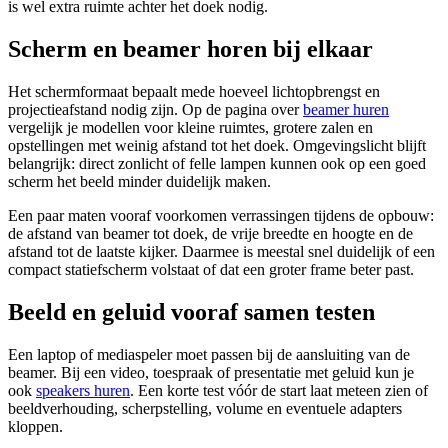
is wel extra ruimte achter het doek nodig.
Scherm en beamer horen bij elkaar
Het schermformaat bepaalt mede hoeveel lichtopbrengst en
projectieafstand nodig zijn. Op de pagina over
beamer huren
vergelijk je modellen voor kleine ruimtes, grotere zalen en
opstellingen met weinig afstand tot het doek. Omgevingslicht blijft
belangrijk: direct zonlicht of felle lampen kunnen ook op een goed
scherm het beeld minder duidelijk maken.
Een paar maten vooraf voorkomen verrassingen tijdens de opbouw:
de afstand van beamer tot doek, de vrije breedte en hoogte en de
afstand tot de laatste kijker. Daarmee is meestal snel duidelijk of een
compact statiefscherm volstaat of dat een groter frame beter past.
Beeld en geluid vooraf samen testen
Een laptop of mediaspeler moet passen bij de aansluiting van de
beamer. Bij een video, toespraak of presentatie met geluid kun je
ook
speakers huren
. Een korte test vóór de start laat meteen zien of
beeldverhouding, scherpstelling, volume en eventuele adapters
kloppen.