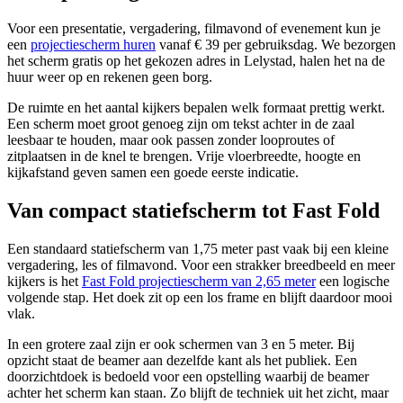
Voor een presentatie, vergadering, filmavond of evenement kun je
een
projectiescherm huren
vanaf € 39 per gebruiksdag. We bezorgen
het scherm gratis op het gekozen adres in Lelystad, halen het na de
huur weer op en rekenen geen borg.
De ruimte en het aantal kijkers bepalen welk formaat prettig werkt.
Een scherm moet groot genoeg zijn om tekst achter in de zaal
leesbaar te houden, maar ook passen zonder looproutes of
zitplaatsen in de knel te brengen. Vrije vloerbreedte, hoogte en
kijkafstand geven samen een goede eerste indicatie.
Van compact statiefscherm tot Fast Fold
Een standaard statiefscherm van 1,75 meter past vaak bij een kleine
vergadering, les of filmavond. Voor een strakker breedbeeld en meer
kijkers is het
Fast Fold projectiescherm van 2,65 meter
een logische
volgende stap. Het doek zit op een los frame en blijft daardoor mooi
vlak.
In een grotere zaal zijn er ook schermen van 3 en 5 meter. Bij
opzicht staat de beamer aan dezelfde kant als het publiek. Een
doorzichtdoek is bedoeld voor een opstelling waarbij de beamer
achter het scherm kan staan. Zo blijft de techniek uit het zicht, maar