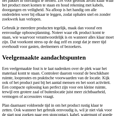
het pakket in ontvangst te nemen. Zet voor gebruik alvast klaar waar
het product moet komen te staan en houd rekening met kabels,
doorgangen en veiligheid. Na afloop is het handig om alle
onderdelen weer bij elkaar te leggen, zodat ophalen snel en zonder
zoekwerk kan verlopen.
Gebruik je meerdere producten tegelijk, maak dan vooraf een
eenvoudige opbouwplanning. Noteer waar elk product komt te
staan, wie waarvoor verantwoordelijk is en wanneer alles klaar moet
zijn. Dat voorkomt stress op de dag zelf en zorgt dat je meer tijd
overhoudt voor gasten, deelnemers of bezoekers.
Veelgemaakte aandachtspunten
Een veelgemaakte fout is te laat nadenken over de plek waar het
materiaal komt te staan. Controleer daarom vooraf de beschikbare
ruimte, looproutes en praktische voorwaarden van de locatie. Kijk
ook of het product past bij het aantal mensen en het soort activiteit.
Een compacte oplossing kan perfect zijn voor een kleine ruimte,
terwijl een grotere zaal of buitenlocatie juist meer zichtbaarheid,
vermogen of accessoires vraagt.
Plan daarnaast voldoende tijd in om het product rustig klaar te
zetten. Ook wanneer het gebruik eenvoudig is, wil je niet vlak voor
de start nog zoeken naar een stopcontact, kabel, waterpunt of goede