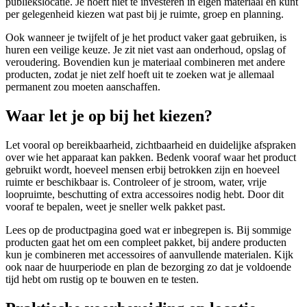
publiekslocatie. Je hoeft niet te investeren in eigen materiaal en kunt
per gelegenheid kiezen wat past bij je ruimte, groep en planning.
Ook wanneer je twijfelt of je het product vaker gaat gebruiken, is
huren een veilige keuze. Je zit niet vast aan onderhoud, opslag of
veroudering. Bovendien kun je materiaal combineren met andere
producten, zodat je niet zelf hoeft uit te zoeken wat je allemaal
permanent zou moeten aanschaffen.
Waar let je op bij het kiezen?
Let vooral op bereikbaarheid, zichtbaarheid en duidelijke afspraken
over wie het apparaat kan pakken. Bedenk vooraf waar het product
gebruikt wordt, hoeveel mensen erbij betrokken zijn en hoeveel
ruimte er beschikbaar is. Controleer of je stroom, water, vrije
loopruimte, beschutting of extra accessoires nodig hebt. Door dit
vooraf te bepalen, weet je sneller welk pakket past.
Lees op de productpagina goed wat er inbegrepen is. Bij sommige
producten gaat het om een compleet pakket, bij andere producten
kun je combineren met accessoires of aanvullende materialen. Kijk
ook naar de huurperiode en plan de bezorging zo dat je voldoende
tijd hebt om rustig op te bouwen en te testen.