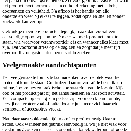
het pakket in ontvangst te nemen. Zet voor gebruik alvast klaar waar
het product moet komen te staan en houd rekening met kabels,
doorgangen en veiligheid. Na afloop is het handig om alle
onderdelen weer bij elkaar te leggen, zodat ophalen snel en zonder
zoekwerk kan verlopen.
Gebruik je meerdere producten tegelijk, maak dan vooraf een
eenvoudige opbouwplanning. Noteer waar elk product komt te
staan, wie waarvoor verantwoordelijk is en wanneer alles klaar moet
zijn. Dat voorkomt stress op de dag zelf en zorgt dat je meer tijd
overhoudt voor gasten, deelnemers of bezoekers.
Veelgemaakte aandachtspunten
Een veelgemaakte fout is te laat nadenken over de plek waar het
materiaal komt te staan. Controleer daarom vooraf de beschikbare
ruimte, looproutes en praktische voorwaarden van de locatie. Kijk
ook of het product past bij het aantal mensen en het soort activiteit.
Een compacte oplossing kan perfect zijn voor een kleine ruimte,
terwijl een grotere zaal of buitenlocatie juist meer zichtbaarheid,
vermogen of accessoires vraagt.
Plan daarnaast voldoende tijd in om het product rustig klaar te
zetten. Ook wanneer het gebruik eenvoudig is, wil je niet vlak voor
de start nog zoeken naar een stopcontact, kabel, waterpunt of goede