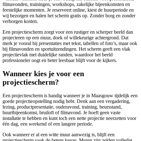
filmavonden, trainingen, workshops, zakelijke bijeenkomsten en
feestelijke momenten. Je reserveert online, kiest de huurperiode en
wij bezorgen en halen het scherm gratis op. Zonder borg en zonder
verborgen kosten.
Een projectiescherm zorgt voor een rustiger en scherper beeld dan
projecteren op een muur, doek of willekeurige achtergrond. Dat
merk je vooral bij presentaties met tekst, tabellen of foto’s, maar ook
bij filmavonden en sportuitzendingen. Het scherm geeft een vlak
projectievlak met duidelijke randen, waardoor het beeld
professioneler oogt en beter leesbaar blijft voor de kijkers.
Wanneer kies je voor een
projectiescherm?
Een projectiescherm is handig wanneer je in Maasgouw tijdelijk een
goede projectieopstelling nodig hebt. Denk aan een vergadering,
lezing, productpresentatie, ouderavond, training, beursstand,
buurtbijeenkomst, bruiloft of filmavond. Je hoeft geen vaste
installatie te hebben en kunt toch een nette projectie neerzetten voor
één dag, een weekend of een langere periode.
Ook wanneer er al een witte muur aanwezig is, blijft een
projectiescherm vaak de betere keuze. Muren zijn zelden volledig