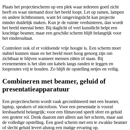
Plaats het projectiescherm op een plek waar iedereen goed zicht
heeft en waar niemand door het beeld loopt. Let op ramen, lampen
en andere lichtbronnen, want fel omgevingslicht kan projectie
minder duidelijk maken. Kun je de ruimte verduisteren, dan wordt
het beeld meestal beter. Bij daglicht of veel kunstlicht helpt een
krachtige beamer, maar een geschikt scherm blijft belangrijk voor
het eindresultaat.
Controleer ook of er voldoende vrije hoogte is. Een scherm moet
stabiel kunnen staan en het beeld moet hoog genoeg zijn om
zichtbaar te blijven wanneer mensen zitten of staan. Bij
evenementen is het slim om kabels langs randen te leggen en
looproutes vrij te houden. Zo blijft de opstelling netjes en veilig.
Combineren met beamer, geluid of
presentatieapparatuur
Een projectiescherm wordt vaak gecombineerd met een beamer,
laptop, speakers of microfoon. Voor een presentatie is vooral
leesbaarheid belangrijk; voor een filmavond speelt sfeer en geluid
een grotere rol. Denk daarom niet alleen aan het scherm, maar aan
de volledige opstelling. Een goed scherm met een te zwakke beamer
of slecht geluid levert alsnog een matige ervaring op.