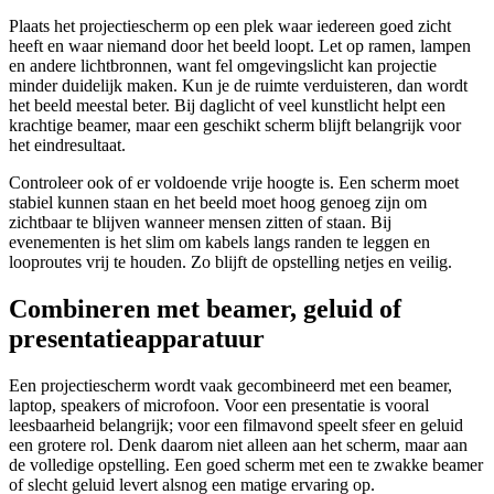
Plaats het projectiescherm op een plek waar iedereen goed zicht
heeft en waar niemand door het beeld loopt. Let op ramen, lampen
en andere lichtbronnen, want fel omgevingslicht kan projectie
minder duidelijk maken. Kun je de ruimte verduisteren, dan wordt
het beeld meestal beter. Bij daglicht of veel kunstlicht helpt een
krachtige beamer, maar een geschikt scherm blijft belangrijk voor
het eindresultaat.
Controleer ook of er voldoende vrije hoogte is. Een scherm moet
stabiel kunnen staan en het beeld moet hoog genoeg zijn om
zichtbaar te blijven wanneer mensen zitten of staan. Bij
evenementen is het slim om kabels langs randen te leggen en
looproutes vrij te houden. Zo blijft de opstelling netjes en veilig.
Combineren met beamer, geluid of
presentatieapparatuur
Een projectiescherm wordt vaak gecombineerd met een beamer,
laptop, speakers of microfoon. Voor een presentatie is vooral
leesbaarheid belangrijk; voor een filmavond speelt sfeer en geluid
een grotere rol. Denk daarom niet alleen aan het scherm, maar aan
de volledige opstelling. Een goed scherm met een te zwakke beamer
of slecht geluid levert alsnog een matige ervaring op.