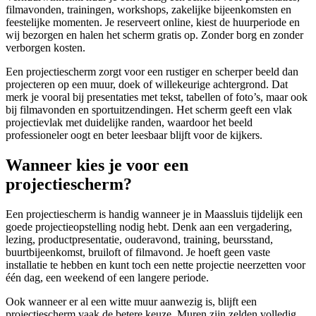
filmavonden, trainingen, workshops, zakelijke bijeenkomsten en
feestelijke momenten. Je reserveert online, kiest de huurperiode en
wij bezorgen en halen het scherm gratis op. Zonder borg en zonder
verborgen kosten.
Een projectiescherm zorgt voor een rustiger en scherper beeld dan
projecteren op een muur, doek of willekeurige achtergrond. Dat
merk je vooral bij presentaties met tekst, tabellen of foto’s, maar ook
bij filmavonden en sportuitzendingen. Het scherm geeft een vlak
projectievlak met duidelijke randen, waardoor het beeld
professioneler oogt en beter leesbaar blijft voor de kijkers.
Wanneer kies je voor een
projectiescherm?
Een projectiescherm is handig wanneer je in Maassluis tijdelijk een
goede projectieopstelling nodig hebt. Denk aan een vergadering,
lezing, productpresentatie, ouderavond, training, beursstand,
buurtbijeenkomst, bruiloft of filmavond. Je hoeft geen vaste
installatie te hebben en kunt toch een nette projectie neerzetten voor
één dag, een weekend of een langere periode.
Ook wanneer er al een witte muur aanwezig is, blijft een
projectiescherm vaak de betere keuze. Muren zijn zelden volledig