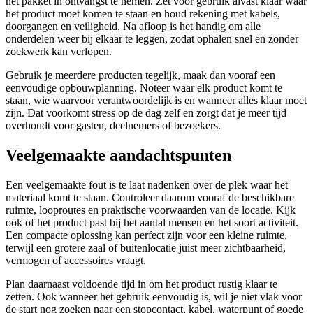
het pakket in ontvangst te nemen. Zet voor gebruik alvast klaar waar
het product moet komen te staan en houd rekening met kabels,
doorgangen en veiligheid. Na afloop is het handig om alle
onderdelen weer bij elkaar te leggen, zodat ophalen snel en zonder
zoekwerk kan verlopen.
Gebruik je meerdere producten tegelijk, maak dan vooraf een
eenvoudige opbouwplanning. Noteer waar elk product komt te
staan, wie waarvoor verantwoordelijk is en wanneer alles klaar moet
zijn. Dat voorkomt stress op de dag zelf en zorgt dat je meer tijd
overhoudt voor gasten, deelnemers of bezoekers.
Veelgemaakte aandachtspunten
Een veelgemaakte fout is te laat nadenken over de plek waar het
materiaal komt te staan. Controleer daarom vooraf de beschikbare
ruimte, looproutes en praktische voorwaarden van de locatie. Kijk
ook of het product past bij het aantal mensen en het soort activiteit.
Een compacte oplossing kan perfect zijn voor een kleine ruimte,
terwijl een grotere zaal of buitenlocatie juist meer zichtbaarheid,
vermogen of accessoires vraagt.
Plan daarnaast voldoende tijd in om het product rustig klaar te
zetten. Ook wanneer het gebruik eenvoudig is, wil je niet vlak voor
de start nog zoeken naar een stopcontact, kabel, waterpunt of goede