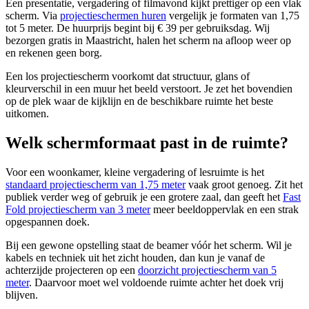
Een presentatie, vergadering of filmavond kijkt prettiger op een vlak
scherm. Via
projectieschermen huren
vergelijk je formaten van 1,75
tot 5 meter. De huurprijs begint bij € 39 per gebruiksdag. Wij
bezorgen gratis in Maastricht, halen het scherm na afloop weer op
en rekenen geen borg.
Een los projectiescherm voorkomt dat structuur, glans of
kleurverschil in een muur het beeld verstoort. Je zet het bovendien
op de plek waar de kijklijn en de beschikbare ruimte het beste
uitkomen.
Welk schermformaat past in de ruimte?
Voor een woonkamer, kleine vergadering of lesruimte is het
standaard projectiescherm van 1,75 meter
vaak groot genoeg. Zit het
publiek verder weg of gebruik je een grotere zaal, dan geeft het
Fast
Fold projectiescherm van 3 meter
meer beeldoppervlak en een strak
opgespannen doek.
Bij een gewone opstelling staat de beamer vóór het scherm. Wil je
kabels en techniek uit het zicht houden, dan kun je vanaf de
achterzijde projecteren op een
doorzicht projectiescherm van 5
meter
. Daarvoor moet wel voldoende ruimte achter het doek vrij
blijven.