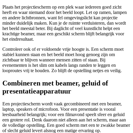
Plaats het projectiescherm op een plek waar iedereen goed zicht
heeft en waar niemand door het beeld loopt. Let op ramen, lampen
en andere lichtbronnen, want fel omgevingslicht kan projectie
minder duidelijk maken. Kun je de ruimte verduisteren, dan wordt
het beeld meestal beter. Bij daglicht of veel kunstlicht helpt een
krachtige beamer, maar een geschikt scherm blijft belangrijk voor
het eindresultaat.
Controleer ook of er voldoende vrije hoogte is. Een scherm moet
stabiel kunnen staan en het beeld moet hoog genoeg zijn om
zichtbaar te blijven wanneer mensen zitten of staan. Bij
evenementen is het slim om kabels langs randen te leggen en
looproutes vrij te houden. Zo blijft de opstelling netjes en veilig.
Combineren met beamer, geluid of
presentatieapparatuur
Een projectiescherm wordt vaak gecombineerd met een beamer,
laptop, speakers of microfoon. Voor een presentatie is vooral
leesbaarheid belangrijk; voor een filmavond speelt sfeer en geluid
een grotere rol. Denk daarom niet alleen aan het scherm, maar aan
de volledige opstelling. Een goed scherm met een te zwakke beamer
of slecht geluid levert alsnog een matige ervaring op.