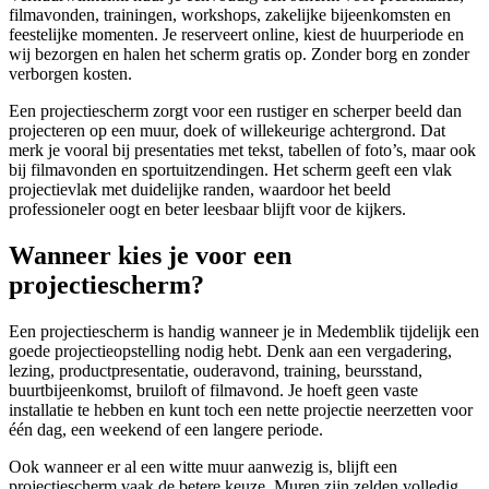
filmavonden, trainingen, workshops, zakelijke bijeenkomsten en
feestelijke momenten. Je reserveert online, kiest de huurperiode en
wij bezorgen en halen het scherm gratis op. Zonder borg en zonder
verborgen kosten.
Een projectiescherm zorgt voor een rustiger en scherper beeld dan
projecteren op een muur, doek of willekeurige achtergrond. Dat
merk je vooral bij presentaties met tekst, tabellen of foto’s, maar ook
bij filmavonden en sportuitzendingen. Het scherm geeft een vlak
projectievlak met duidelijke randen, waardoor het beeld
professioneler oogt en beter leesbaar blijft voor de kijkers.
Wanneer kies je voor een
projectiescherm?
Een projectiescherm is handig wanneer je in Medemblik tijdelijk een
goede projectieopstelling nodig hebt. Denk aan een vergadering,
lezing, productpresentatie, ouderavond, training, beursstand,
buurtbijeenkomst, bruiloft of filmavond. Je hoeft geen vaste
installatie te hebben en kunt toch een nette projectie neerzetten voor
één dag, een weekend of een langere periode.
Ook wanneer er al een witte muur aanwezig is, blijft een
projectiescherm vaak de betere keuze. Muren zijn zelden volledig