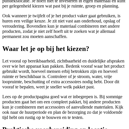
publiekslocatie. Je hoeft niet te investeren in eigen materiaal en kunt
per gelegenheid kiezen wat past bij je ruimte, groep en planning.
Ook wanneer je twijfelt of je het product vaker gaat gebruiken, is
huren een veilige keuze. Je zit niet vast aan onderhoud, opslag of
veroudering. Bovendien kun je materiaal combineren met andere
producten, zodat je niet zelf hoeft uit te zoeken wat je allemaal
permanent zou moeten aanschaffen.
Waar let je op bij het kiezen?
Let vooral op bereikbaarheid, zichtbaarheid en duidelijke afspraken
over wie het apparaat kan pakken. Bedenk vooraf waar het product
gebruikt wordt, hoeveel mensen erbij betrokken zijn en hoeveel
ruimte er beschikbaar is. Controleer of je stroom, water, vrije
loopruimte, beschutting of extra accessoires nodig hebt. Door dit
vooraf te bepalen, weet je sneller welk pakket past.
Lees op de productpagina goed wat er inbegrepen is. Bij sommige
producten gaat het om een compleet pakket, bij andere producten
kun je combineren met accessoires of aanvullende materialen. Kijk
ook naar de huurperiode en plan de bezorging zo dat je voldoende
tijd hebt om rustig op te bouwen en te testen.