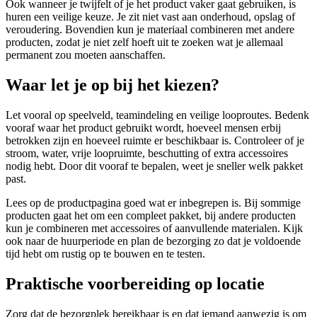
Ook wanneer je twijfelt of je het product vaker gaat gebruiken, is
huren een veilige keuze. Je zit niet vast aan onderhoud, opslag of
veroudering. Bovendien kun je materiaal combineren met andere
producten, zodat je niet zelf hoeft uit te zoeken wat je allemaal
permanent zou moeten aanschaffen.
Waar let je op bij het kiezen?
Let vooral op speelveld, teamindeling en veilige looproutes. Bedenk
vooraf waar het product gebruikt wordt, hoeveel mensen erbij
betrokken zijn en hoeveel ruimte er beschikbaar is. Controleer of je
stroom, water, vrije loopruimte, beschutting of extra accessoires
nodig hebt. Door dit vooraf te bepalen, weet je sneller welk pakket
past.
Lees op de productpagina goed wat er inbegrepen is. Bij sommige
producten gaat het om een compleet pakket, bij andere producten
kun je combineren met accessoires of aanvullende materialen. Kijk
ook naar de huurperiode en plan de bezorging zo dat je voldoende
tijd hebt om rustig op te bouwen en te testen.
Praktische voorbereiding op locatie
Zorg dat de bezorgplek bereikbaar is en dat iemand aanwezig is om