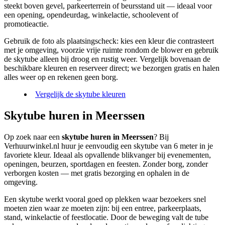
steekt boven gevel, parkeerterrein of beursstand uit — ideaal voor
een opening, opendeurdag, winkelactie, schoolevent of
promotieactie.
Gebruik de foto als plaatsingscheck: kies een kleur die contrasteert
met je omgeving, voorzie vrije ruimte rondom de blower en gebruik
de skytube alleen bij droog en rustig weer. Vergelijk bovenaan de
beschikbare kleuren en reserveer direct; we bezorgen gratis en halen
alles weer op en rekenen geen borg.
Vergelijk de skytube kleuren
Skytube huren in Meerssen
Op zoek naar een
skytube huren in Meerssen
? Bij
Verhuurwinkel.nl huur je eenvoudig een skytube van 6 meter in je
favoriete kleur. Ideaal als opvallende blikvanger bij evenementen,
openingen, beurzen, sportdagen en feesten. Zonder borg, zonder
verborgen kosten — met gratis bezorging en ophalen in de
omgeving.
Een skytube werkt vooral goed op plekken waar bezoekers snel
moeten zien waar ze moeten zijn: bij een entree, parkeerplaats,
stand, winkelactie of feestlocatie. Door de beweging valt de tube