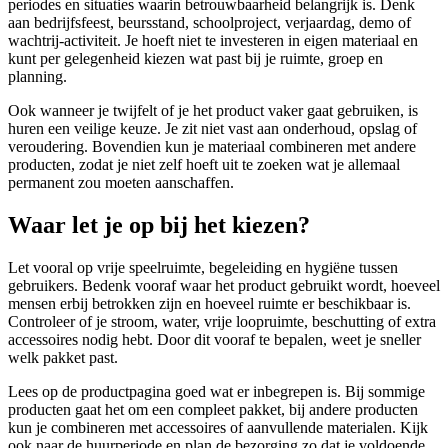
periodes en situaties waarin betrouwbaarheid belangrijk is. Denk
aan bedrijfsfeest, beursstand, schoolproject, verjaardag, demo of
wachtrij-activiteit. Je hoeft niet te investeren in eigen materiaal en
kunt per gelegenheid kiezen wat past bij je ruimte, groep en
planning.
Ook wanneer je twijfelt of je het product vaker gaat gebruiken, is
huren een veilige keuze. Je zit niet vast aan onderhoud, opslag of
veroudering. Bovendien kun je materiaal combineren met andere
producten, zodat je niet zelf hoeft uit te zoeken wat je allemaal
permanent zou moeten aanschaffen.
Waar let je op bij het kiezen?
Let vooral op vrije speelruimte, begeleiding en hygiëne tussen
gebruikers. Bedenk vooraf waar het product gebruikt wordt, hoeveel
mensen erbij betrokken zijn en hoeveel ruimte er beschikbaar is.
Controleer of je stroom, water, vrije loopruimte, beschutting of extra
accessoires nodig hebt. Door dit vooraf te bepalen, weet je sneller
welk pakket past.
Lees op de productpagina goed wat er inbegrepen is. Bij sommige
producten gaat het om een compleet pakket, bij andere producten
kun je combineren met accessoires of aanvullende materialen. Kijk
ook naar de huurperiode en plan de bezorging zo dat je voldoende