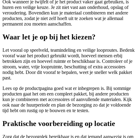
Ook wanneer je twijfelt of je het product vaker gaat gebruiken, is
huren een veilige keuze. Je zit niet vast aan onderhoud, opslag of
veroudering. Bovendien kun je materiaal combineren met andere
producten, zodat je niet zelf hoeft uit te zoeken wat je allemaal
permanent zou moeten aanschaffen.
Waar let je op bij het kiezen?
Let vooral op speelveld, teamindeling en veilige looproutes. Bedenk
vooraf waar het product gebruikt wordt, hoeveel mensen erbij
betrokken zijn en hoeveel ruimte er beschikbaar is. Controleer of je
stroom, water, vrije loopruimte, beschutting of extra accessoires
nodig hebt. Door dit vooraf te bepalen, weet je sneller welk pakket
past.
Lees op de productpagina goed wat er inbegrepen is. Bij sommige
producten gaat het om een compleet pakket, bij andere producten
kun je combineren met accessoires of aanvullende materialen. Kijk
ook naar de huurperiode en plan de bezorging zo dat je voldoende
tijd hebt om rustig op te bouwen en te testen.
Praktische voorbereiding op locatie
Zorg dat de bezorgplek bereikbaar is en dat iemand aanwezig is om