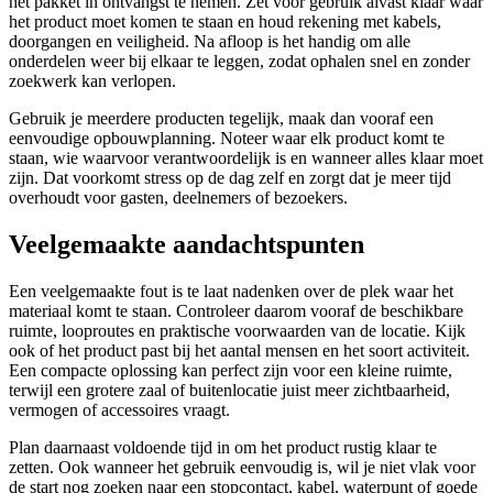
het pakket in ontvangst te nemen. Zet voor gebruik alvast klaar waar
het product moet komen te staan en houd rekening met kabels,
doorgangen en veiligheid. Na afloop is het handig om alle
onderdelen weer bij elkaar te leggen, zodat ophalen snel en zonder
zoekwerk kan verlopen.
Gebruik je meerdere producten tegelijk, maak dan vooraf een
eenvoudige opbouwplanning. Noteer waar elk product komt te
staan, wie waarvoor verantwoordelijk is en wanneer alles klaar moet
zijn. Dat voorkomt stress op de dag zelf en zorgt dat je meer tijd
overhoudt voor gasten, deelnemers of bezoekers.
Veelgemaakte aandachtspunten
Een veelgemaakte fout is te laat nadenken over de plek waar het
materiaal komt te staan. Controleer daarom vooraf de beschikbare
ruimte, looproutes en praktische voorwaarden van de locatie. Kijk
ook of het product past bij het aantal mensen en het soort activiteit.
Een compacte oplossing kan perfect zijn voor een kleine ruimte,
terwijl een grotere zaal of buitenlocatie juist meer zichtbaarheid,
vermogen of accessoires vraagt.
Plan daarnaast voldoende tijd in om het product rustig klaar te
zetten. Ook wanneer het gebruik eenvoudig is, wil je niet vlak voor
de start nog zoeken naar een stopcontact, kabel, waterpunt of goede