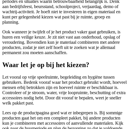
periodes en situaties waarin betrouwbaarheid belangrijk is. Denk
aan bedrijfsfeest, beursstand, schoolproject, verjaardag, demo of
wachtrij-activiteit. Je hoeft niet te investeren in eigen materiaal en
kunt per gelegenheid kiezen wat past bij je ruimte, groep en
planning.
Ook wanneer je twijfelt of je het product vaker gaat gebruiken, is
huren een veilige keuze. Je zit niet vast aan onderhoud, opslag of
veroudering. Bovendien kun je materiaal combineren met andere
producten, zodat je niet zelf hoeft uit te zoeken wat je allemaal
permanent zou moeten aanschaffen.
Waar let je op bij het kiezen?
Let vooral op vrije speelruimte, begeleiding en hygiëne tussen
gebruikers. Bedenk vooraf waar het product gebruikt wordt, hoeveel
mensen erbij betrokken zijn en hoeveel ruimte er beschikbaar is.
Controleer of je stroom, water, vrije loopruimte, beschutting of extra
accessoires nodig hebt. Door dit vooraf te bepalen, weet je sneller
welk pakket past.
Lees op de productpagina goed wat er inbegrepen is. Bij sommige
producten gaat het om een compleet pakket, bij andere producten
kun je combineren met accessoires of aanvullende materialen. Kijk
ook naar de huurperiode en plan de bezorging zo dat je voldoende