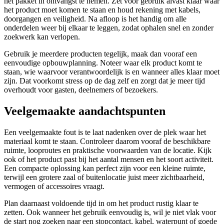
het pakket in ontvangst te nemen. Zet voor gebruik alvast klaar waar
het product moet komen te staan en houd rekening met kabels,
doorgangen en veiligheid. Na afloop is het handig om alle
onderdelen weer bij elkaar te leggen, zodat ophalen snel en zonder
zoekwerk kan verlopen.
Gebruik je meerdere producten tegelijk, maak dan vooraf een
eenvoudige opbouwplanning. Noteer waar elk product komt te
staan, wie waarvoor verantwoordelijk is en wanneer alles klaar moet
zijn. Dat voorkomt stress op de dag zelf en zorgt dat je meer tijd
overhoudt voor gasten, deelnemers of bezoekers.
Veelgemaakte aandachtspunten
Een veelgemaakte fout is te laat nadenken over de plek waar het
materiaal komt te staan. Controleer daarom vooraf de beschikbare
ruimte, looproutes en praktische voorwaarden van de locatie. Kijk
ook of het product past bij het aantal mensen en het soort activiteit.
Een compacte oplossing kan perfect zijn voor een kleine ruimte,
terwijl een grotere zaal of buitenlocatie juist meer zichtbaarheid,
vermogen of accessoires vraagt.
Plan daarnaast voldoende tijd in om het product rustig klaar te
zetten. Ook wanneer het gebruik eenvoudig is, wil je niet vlak voor
de start nog zoeken naar een stopcontact, kabel, waterpunt of goede