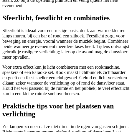
staan. Zo blijft de opstelling praktisch en veilig tijdens het hele
evenement.
Sfeerlicht, feestlicht en combinaties
Sfeerlicht is ideaal voor een rustige basis: denk aan warme kleuren
langs muren, bij een bar of rond een zithoek. Feestlicht zorgt voor
beweging en energie, vooral wanneer de muziek begint. Combineer
beide wanneer je evenement meerdere fases heeft. Tijdens ontvangst
gebruik je rustigere verlichting; later op de avond mag de dansvloer
meer opvallen.
Voor extra effect kun je licht combineren met een rookmachine,
speakers of een karaoke set. Rook maakt lichtbundels zichtbaarder
en geeft een feest sneller een clubgevoel. Geluid en licht versterken
elkaar, zeker wanneer de verlichting op of rond de dansvloer staat.
Houd het wel passend bij de ruimte en het publiek; te veel effectlicht
kan in een kleine ruimte snel overheersen.
Praktische tips voor het plaatsen van
verlichting
Zet lampen zo neer dat ze niet direct in de ogen van gasten schijnen.
Richt spots liever op muren, plafond, podium of dansvloer. Laat