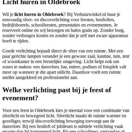
Licht huren in Oldebroek
Wil je
licht huren in Oldebroek
? Bij Verhuurwinkel.nl huur je
eenvoudig sfeer- en discoverlichting voor feesten, bruiloften,
bedrijfsborrels, schoolfeesten, presentaties en evenementen. Je
reserveert online en wij bezorgen en halen gratis op. Zonder borg,
zonder verborgen kosten en zonder dat je zelf met zware apparatuur
hoeft te rijden.
Goede verlichting bepaalt direct de sfeer van een ruimte. Met een
paar gerichte lampen verander je een gewone zaal, kantine, tuin, tent
of woonkamer in een feestelijke omgeving. Licht helpt ook om
zones te maken: een dansvloer, bar, entree, podium of fotoplek valt
meer op wanneer je die apart uitlicht. Daardoor voelt een ruimte
sneller aangekleed en professioneler aan.
Welke verlichting past bij je feest of
evenement?
Voor een feest in Oldebroek kies je meestal voor een combinatie van
sfeerlicht en bewegend licht. Sfeerlicht maakt de ruimte warmer en
gezelliger, terwijl discoverlichting beweging toevoegt aan de
dansvloer. Bij een bruiloft of jubileum is subtiele verlichting vaak
mooier dan fel knipperend licht. Bij een schoolfeest, verjaardag of