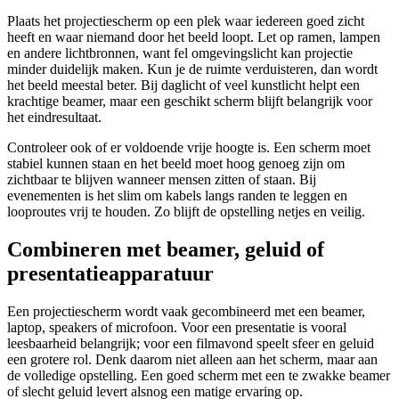
Plaats het projectiescherm op een plek waar iedereen goed zicht
heeft en waar niemand door het beeld loopt. Let op ramen, lampen
en andere lichtbronnen, want fel omgevingslicht kan projectie
minder duidelijk maken. Kun je de ruimte verduisteren, dan wordt
het beeld meestal beter. Bij daglicht of veel kunstlicht helpt een
krachtige beamer, maar een geschikt scherm blijft belangrijk voor
het eindresultaat.
Controleer ook of er voldoende vrije hoogte is. Een scherm moet
stabiel kunnen staan en het beeld moet hoog genoeg zijn om
zichtbaar te blijven wanneer mensen zitten of staan. Bij
evenementen is het slim om kabels langs randen te leggen en
looproutes vrij te houden. Zo blijft de opstelling netjes en veilig.
Combineren met beamer, geluid of
presentatieapparatuur
Een projectiescherm wordt vaak gecombineerd met een beamer,
laptop, speakers of microfoon. Voor een presentatie is vooral
leesbaarheid belangrijk; voor een filmavond speelt sfeer en geluid
een grotere rol. Denk daarom niet alleen aan het scherm, maar aan
de volledige opstelling. Een goed scherm met een te zwakke beamer
of slecht geluid levert alsnog een matige ervaring op.