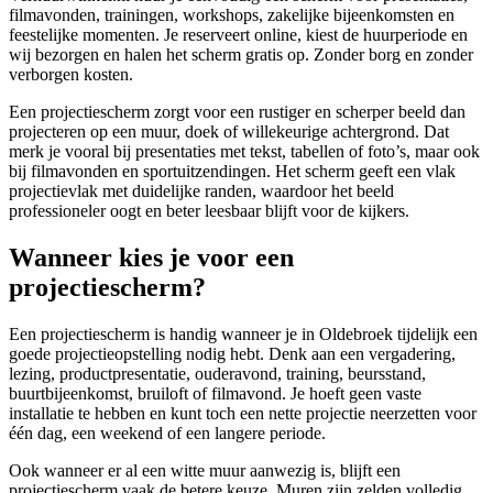
filmavonden, trainingen, workshops, zakelijke bijeenkomsten en
feestelijke momenten. Je reserveert online, kiest de huurperiode en
wij bezorgen en halen het scherm gratis op. Zonder borg en zonder
verborgen kosten.
Een projectiescherm zorgt voor een rustiger en scherper beeld dan
projecteren op een muur, doek of willekeurige achtergrond. Dat
merk je vooral bij presentaties met tekst, tabellen of foto’s, maar ook
bij filmavonden en sportuitzendingen. Het scherm geeft een vlak
projectievlak met duidelijke randen, waardoor het beeld
professioneler oogt en beter leesbaar blijft voor de kijkers.
Wanneer kies je voor een
projectiescherm?
Een projectiescherm is handig wanneer je in Oldebroek tijdelijk een
goede projectieopstelling nodig hebt. Denk aan een vergadering,
lezing, productpresentatie, ouderavond, training, beursstand,
buurtbijeenkomst, bruiloft of filmavond. Je hoeft geen vaste
installatie te hebben en kunt toch een nette projectie neerzetten voor
één dag, een weekend of een langere periode.
Ook wanneer er al een witte muur aanwezig is, blijft een
projectiescherm vaak de betere keuze. Muren zijn zelden volledig