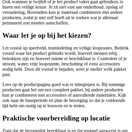
Ook wanneer je twijfelt of je het product vaker gaat gebruiken, is
huren een veilige keuze. Je zit niet vast aan onderhoud, opslag of
veroudering. Bovendien kun je materiaal combineren met andere
producten, zodat je niet zelf hoeft uit te zoeken wat je allemaal
permanent zou moeten aanschaffen.
Waar let je op bij het kiezen?
Let vooral op speelveld, teamindeling en veilige looproutes. Bedenk
vooraf waar het product gebruikt wordt, hoeveel mensen erbij
betrokken zijn en hoeveel ruimte er beschikbaar is. Controleer of je
stroom, water, vrije loopruimte, beschutting of extra accessoires
nodig hebt. Door dit vooraf te bepalen, weet je sneller welk pakket
past.
Lees op de productpagina goed wat er inbegrepen is. Bij sommige
producten gaat het om een compleet pakket, bij andere producten
kun je combineren met accessoires of aanvullende materialen. Kijk
ook naar de huurperiode en plan de bezorging zo dat je voldoende
tijd hebt om rustig op te bouwen en te testen.
Praktische voorbereiding op locatie
Zorg dat de bezorgplek bereikbaar is en dat iemand aanwezig is om