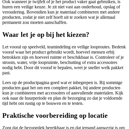
Ook wanneer je twijfelt of je het product vaker gaat gebruiken, is
huren een veilige keuze. Je zit niet vast aan onderhoud, opslag of
veroudering. Bovendien kun je materiaal combineren met andere
producten, zodat je niet zelf hoeft uit te zoeken wat je allemaal
permanent zou moeten aanschaffen.
Waar let je op bij het kiezen?
Let vooral op speelveld, teamindeling en veilige looproutes. Bedenk
vooraf waar het product gebruikt wordt, hoeveel mensen erbij
betrokken zijn en hoeveel ruimte er beschikbaar is. Controleer of je
stroom, water, vrije loopruimte, beschutting of extra accessoires
nodig hebt. Door dit vooraf te bepalen, weet je sneller welk pakket
past.
Lees op de productpagina goed wat er inbegrepen is. Bij sommige
producten gaat het om een compleet pakket, bij andere producten
kun je combineren met accessoires of aanvullende materialen. Kijk
ook naar de huurperiode en plan de bezorging zo dat je voldoende
tijd hebt om rustig op te bouwen en te testen.
Praktische voorbereiding op locatie
Zorg dat de bezorgplek bereikbaar is en dat iemand aanwezig is om