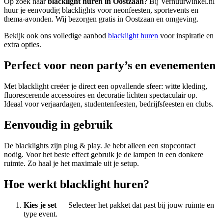
Op zoek naar
blacklight huren in Oostzaan
? Bij Verhuurwinkel.nl
huur je eenvoudig blacklights voor neonfeesten, sportevents en
thema-avonden. Wij bezorgen gratis in Oostzaan en omgeving.
Bekijk ook ons volledige aanbod
blacklight huren
voor inspiratie en
extra opties.
Perfect voor neon party’s en evenementen
Met blacklight creëer je direct een opvallende sfeer: witte kleding,
fluorescerende accessoires en decoratie lichten spectaculair op.
Ideaal voor verjaardagen, studentenfeesten, bedrijfsfeesten en clubs.
Eenvoudig in gebruik
De blacklights zijn plug & play. Je hebt alleen een stopcontact
nodig. Voor het beste effect gebruik je de lampen in een donkere
ruimte. Zo haal je het maximale uit je setup.
Hoe werkt blacklight huren?
Kies je set
— Selecteer het pakket dat past bij jouw ruimte en
type event.