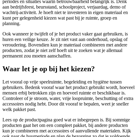
periodes en situaties waarin betrouwbaarheid belangrijk is. Denk
aan bedrijfsfeest, beursstand, schoolproject, verjaardag, demo of
wachtrij-activiteit. Je hoeft niet te investeren in eigen materiaal en
kunt per gelegenheid kiezen wat past bij je ruimte, groep en
planning.
Ook wanneer je twijfelt of je het product vaker gaat gebruiken, is
huren een veilige keuze. Je zit niet vast aan onderhoud, opslag of
veroudering. Bovendien kun je materiaal combineren met andere
producten, zodat je niet zelf hoeft uit te zoeken wat je allemaal
permanent zou moeten aanschaffen.
Waar let je op bij het kiezen?
Let vooral op vrije speelruimte, begeleiding en hygiëne tussen
gebruikers. Bedenk vooraf waar het product gebruikt wordt, hoeveel
mensen erbij betrokken zijn en hoeveel ruimte er beschikbaar is.
Controleer of je stroom, water, vrije loopruimte, beschutting of extra
accessoires nodig hebt. Door dit vooraf te bepalen, weet je sneller
welk pakket past.
Lees op de productpagina goed wat er inbegrepen is. Bij sommige
producten gaat het om een compleet pakket, bij andere producten
kun je combineren met accessoires of aanvullende materialen. Kijk
ook naar de huurperiode en plan de bezorging zo dat je voldoende