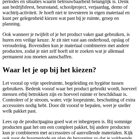
periodes en situaties waarin betrouwbaarheid belangrijk is. Denk
aan bedrijfsfeest, beursstand, schoolproject, verjaardag, demo of
wachtrij-activiteit. Je hoeft niet te investeren in eigen materiaal en
kunt per gelegenheid kiezen wat past bij je ruimte, groep en
planning.
Ook wanneer je twijfelt of je het product vaker gaat gebruiken, is
huren een veilige keuze. Je zit niet vast aan onderhoud, opslag of
veroudering. Bovendien kun je materiaal combineren met andere
producten, zodat je niet zelf hoeft uit te zoeken wat je allemaal
permanent zou moeten aanschaffen.
Waar let je op bij het kiezen?
Let vooral op vrije speelruimte, begeleiding en hygiëne tussen
gebruikers. Bedenk vooraf waar het product gebruikt wordt, hoeveel
mensen erbij betrokken zijn en hoeveel ruimte er beschikbaar is.
Controleer of je stroom, water, vrije loopruimte, beschutting of extra
accessoires nodig hebt. Door dit vooraf te bepalen, weet je sneller
welk pakket past.
Lees op de productpagina goed wat er inbegrepen is. Bij sommige
producten gaat het om een compleet pakket, bij andere producten
kun je combineren met accessoires of aanvullende materialen. Kijk
ook naar de huurperiode en plan de bezorging zo dat je voldoende