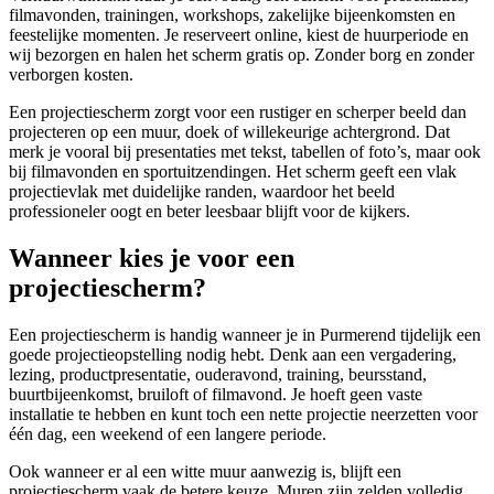
filmavonden, trainingen, workshops, zakelijke bijeenkomsten en
feestelijke momenten. Je reserveert online, kiest de huurperiode en
wij bezorgen en halen het scherm gratis op. Zonder borg en zonder
verborgen kosten.
Een projectiescherm zorgt voor een rustiger en scherper beeld dan
projecteren op een muur, doek of willekeurige achtergrond. Dat
merk je vooral bij presentaties met tekst, tabellen of foto’s, maar ook
bij filmavonden en sportuitzendingen. Het scherm geeft een vlak
projectievlak met duidelijke randen, waardoor het beeld
professioneler oogt en beter leesbaar blijft voor de kijkers.
Wanneer kies je voor een
projectiescherm?
Een projectiescherm is handig wanneer je in Purmerend tijdelijk een
goede projectieopstelling nodig hebt. Denk aan een vergadering,
lezing, productpresentatie, ouderavond, training, beursstand,
buurtbijeenkomst, bruiloft of filmavond. Je hoeft geen vaste
installatie te hebben en kunt toch een nette projectie neerzetten voor
één dag, een weekend of een langere periode.
Ook wanneer er al een witte muur aanwezig is, blijft een
projectiescherm vaak de betere keuze. Muren zijn zelden volledig