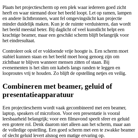
Plaats het projectiescherm op een plek waar iedereen goed zicht
heeft en waar niemand door het beeld loopt. Let op ramen, lampen
en andere lichtbronnen, want fel omgevingslicht kan projectie
minder duidelijk maken. Kun je de ruimte verduisteren, dan wordt
het beeld meestal beter. Bij daglicht of veel kunstlicht helpt een
krachtige beamer, maar een geschikt scherm blijft belangrijk voor
het eindresultaat.
Controleer ook of er voldoende vrije hoogte is. Een scherm moet
stabiel kunnen staan en het beeld moet hoog genoeg zijn om
zichtbaar te blijven wanneer mensen zitten of staan. Bij
evenementen is het slim om kabels langs randen te leggen en
looproutes vrij te houden. Zo blijft de opstelling netjes en veilig.
Combineren met beamer, geluid of
presentatieapparatuur
Een projectiescherm wordt vaak gecombineerd met een beamer,
laptop, speakers of microfoon. Voor een presentatie is vooral
leesbaarheid belangrijk; voor een filmavond speelt sfeer en geluid
een grotere rol. Denk daarom niet alleen aan het scherm, maar aan
de volledige opstelling. Een goed scherm met een te zwakke beamer
of slecht geluid levert alsnog een matige ervaring op.