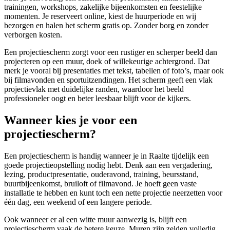
trainingen, workshops, zakelijke bijeenkomsten en feestelijke
momenten. Je reserveert online, kiest de huurperiode en wij
bezorgen en halen het scherm gratis op. Zonder borg en zonder
verborgen kosten.
Een projectiescherm zorgt voor een rustiger en scherper beeld dan
projecteren op een muur, doek of willekeurige achtergrond. Dat
merk je vooral bij presentaties met tekst, tabellen of foto’s, maar ook
bij filmavonden en sportuitzendingen. Het scherm geeft een vlak
projectievlak met duidelijke randen, waardoor het beeld
professioneler oogt en beter leesbaar blijft voor de kijkers.
Wanneer kies je voor een
projectiescherm?
Een projectiescherm is handig wanneer je in Raalte tijdelijk een
goede projectieopstelling nodig hebt. Denk aan een vergadering,
lezing, productpresentatie, ouderavond, training, beursstand,
buurtbijeenkomst, bruiloft of filmavond. Je hoeft geen vaste
installatie te hebben en kunt toch een nette projectie neerzetten voor
één dag, een weekend of een langere periode.
Ook wanneer er al een witte muur aanwezig is, blijft een
projectiescherm vaak de betere keuze. Muren zijn zelden volledig