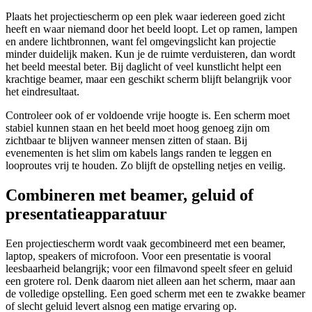
Plaats het projectiescherm op een plek waar iedereen goed zicht
heeft en waar niemand door het beeld loopt. Let op ramen, lampen
en andere lichtbronnen, want fel omgevingslicht kan projectie
minder duidelijk maken. Kun je de ruimte verduisteren, dan wordt
het beeld meestal beter. Bij daglicht of veel kunstlicht helpt een
krachtige beamer, maar een geschikt scherm blijft belangrijk voor
het eindresultaat.
Controleer ook of er voldoende vrije hoogte is. Een scherm moet
stabiel kunnen staan en het beeld moet hoog genoeg zijn om
zichtbaar te blijven wanneer mensen zitten of staan. Bij
evenementen is het slim om kabels langs randen te leggen en
looproutes vrij te houden. Zo blijft de opstelling netjes en veilig.
Combineren met beamer, geluid of
presentatieapparatuur
Een projectiescherm wordt vaak gecombineerd met een beamer,
laptop, speakers of microfoon. Voor een presentatie is vooral
leesbaarheid belangrijk; voor een filmavond speelt sfeer en geluid
een grotere rol. Denk daarom niet alleen aan het scherm, maar aan
de volledige opstelling. Een goed scherm met een te zwakke beamer
of slecht geluid levert alsnog een matige ervaring op.