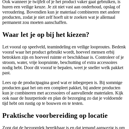
Ook wanneer je twijfelt of je het product vaker gaat gebruiken, is
huren een veilige keuze. Je zit niet vast aan onderhoud, opslag of
veroudering. Bovendien kun je materiaal combineren met andere
producten, zodat je niet zelf hoeft uit te zoeken wat je allemaal
permanent zou moeten aanschaffen.
Waar let je op bij het kiezen?
Let vooral op speelveld, teamindeling en veilige looproutes. Bedenk
vooraf waar het product gebruikt wordt, hoeveel mensen erbij
betrokken zijn en hoeveel ruimte er beschikbaar is. Controleer of je
stroom, water, vrije loopruimte, beschutting of extra accessoires
nodig hebt. Door dit vooraf te bepalen, weet je sneller welk pakket
past.
Lees op de productpagina goed wat er inbegrepen is. Bij sommige
producten gaat het om een compleet pakket, bij andere producten
kun je combineren met accessoires of aanvullende materialen. Kijk
ook naar de huurperiode en plan de bezorging zo dat je voldoende
tijd hebt om rustig op te bouwen en te testen.
Praktische voorbereiding op locatie
Zorg dat de bezorgplek bereikbaar is en dat iemand aanwezig is om