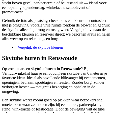
steekt boven gevel, parkeerterrein of beursstand uit — ideaal voor
een opening, opendeurdag, winkelactie, schoolevent of
promotieactie.
Gebruik de foto als plaatsingscheck: kies een kleur die contrasteert
met je omgeving, voorzie vrije ruimte rondom de blower en gebruik
de skytube alleen bij droog en rustig weer. Vergelijk bovenaan de
beschikbare kleuren en reserveer direct; we bezorgen gratis en halen
alles weer op en rekenen geen borg.
Vergelijk de skytube kleuren
Skytube huren in Renswoude
Op zoek naar een
skytube huren in Renswoude
? Bij
Verhuurwinkel.nl huur je eenvoudig een skytube van 6 meter in je
favoriete kleur. Ideaal als opvallende blikvanger bij evenementen,
openingen, beurzen, sportdagen en feesten. Zonder borg, zonder
verborgen kosten — met gratis bezorging en ophalen in de
omgeving.
Een skytube werkt vooral goed op plekken waar bezoekers snel
moeten zien waar ze moeten zijn: bij een entree, parkeerplaats,
stand, winkelactie of feestlocatie. Door de beweging valt de tube