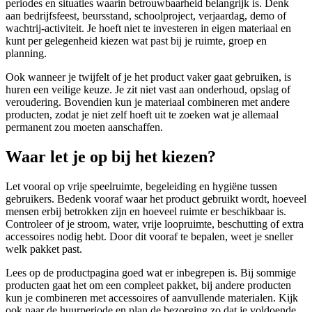
periodes en situaties waarin betrouwbaarheid belangrijk is. Denk
aan bedrijfsfeest, beursstand, schoolproject, verjaardag, demo of
wachtrij-activiteit. Je hoeft niet te investeren in eigen materiaal en
kunt per gelegenheid kiezen wat past bij je ruimte, groep en
planning.
Ook wanneer je twijfelt of je het product vaker gaat gebruiken, is
huren een veilige keuze. Je zit niet vast aan onderhoud, opslag of
veroudering. Bovendien kun je materiaal combineren met andere
producten, zodat je niet zelf hoeft uit te zoeken wat je allemaal
permanent zou moeten aanschaffen.
Waar let je op bij het kiezen?
Let vooral op vrije speelruimte, begeleiding en hygiëne tussen
gebruikers. Bedenk vooraf waar het product gebruikt wordt, hoeveel
mensen erbij betrokken zijn en hoeveel ruimte er beschikbaar is.
Controleer of je stroom, water, vrije loopruimte, beschutting of extra
accessoires nodig hebt. Door dit vooraf te bepalen, weet je sneller
welk pakket past.
Lees op de productpagina goed wat er inbegrepen is. Bij sommige
producten gaat het om een compleet pakket, bij andere producten
kun je combineren met accessoires of aanvullende materialen. Kijk
ook naar de huurperiode en plan de bezorging zo dat je voldoende