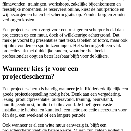
filmavonden, trainingen, workshops, zakelijke bijeenkomsten en
feestelijke momenten. Je reserveert online, kiest de huurperiode en
wij bezorgen en halen het scherm gratis op. Zonder borg en zonder
verborgen kosten.
Een projectiescherm zorgt voor een rustiger en scherper beeld dan
projecteren op een muur, doek of willekeurige achtergrond. Dat
merk je vooral bij presentaties met tekst, tabellen of foto’s, maar ook
bij filmavonden en sportuitzendingen. Het scherm geeft een vlak
projectievlak met duidelijke randen, waardoor het beeld
professioneler oogt en beter leesbaar blijft voor de kijkers.
Wanneer kies je voor een
projectiescherm?
Een projectiescherm is handig wanneer je in Ridderkerk tijdelijk een
goede projectieopstelling nodig hebt. Denk aan een vergadering,
lezing, productpresentatie, ouderavond, training, beursstand,
buurtbijeenkomst, bruiloft of filmavond. Je hoeft geen vaste
installatie te hebben en kunt toch een nette projectie neerzetten voor
één dag, een weekend of een langere periode.
Ook wanneer er al een witte muur aanwezig is, blijft een
projectiescherm vaak de betere keuze. Muren zijn zelden volledig