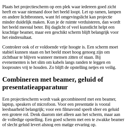
Plaats het projectiescherm op een plek waar iedereen goed zicht
heeft en waar niemand door het beeld loopt. Let op ramen, lampen
en andere lichtbronnen, want fel omgevingslicht kan projectie
minder duidelijk maken. Kun je de ruimte verduisteren, dan wordt
het beeld meestal beter. Bij daglicht of veel kunstlicht helpt een
krachtige beamer, maar een geschikt scherm blijft belangrijk voor
het eindresultaat.
Controleer ook of er voldoende vrije hoogte is. Een scherm moet
stabiel kunnen staan en het beeld moet hoog genoeg zijn om
zichtbaar te blijven wanneer mensen zitten of staan. Bij
evenementen is het slim om kabels langs randen te leggen en
looproutes vrij te houden. Zo blijft de opstelling netjes en veilig.
Combineren met beamer, geluid of
presentatieapparatuur
Een projectiescherm wordt vaak gecombineerd met een beamer,
laptop, speakers of microfoon. Voor een presentatie is vooral
leesbaarheid belangrijk; voor een filmavond speelt sfeer en geluid
een grotere rol. Denk daarom niet alleen aan het scherm, maar aan
de volledige opstelling. Een goed scherm met een te zwakke beamer
of slecht geluid levert alsnog een matige ervaring op.