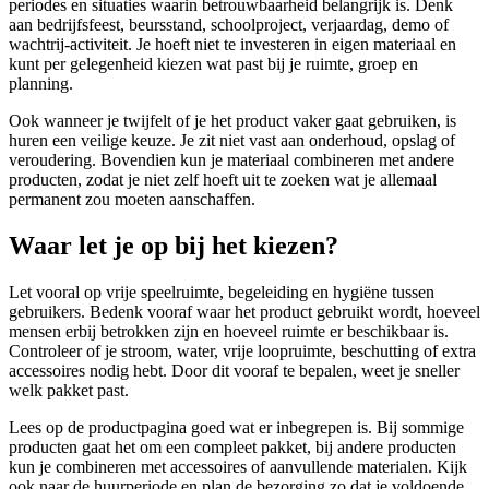
periodes en situaties waarin betrouwbaarheid belangrijk is. Denk
aan bedrijfsfeest, beursstand, schoolproject, verjaardag, demo of
wachtrij-activiteit. Je hoeft niet te investeren in eigen materiaal en
kunt per gelegenheid kiezen wat past bij je ruimte, groep en
planning.
Ook wanneer je twijfelt of je het product vaker gaat gebruiken, is
huren een veilige keuze. Je zit niet vast aan onderhoud, opslag of
veroudering. Bovendien kun je materiaal combineren met andere
producten, zodat je niet zelf hoeft uit te zoeken wat je allemaal
permanent zou moeten aanschaffen.
Waar let je op bij het kiezen?
Let vooral op vrije speelruimte, begeleiding en hygiëne tussen
gebruikers. Bedenk vooraf waar het product gebruikt wordt, hoeveel
mensen erbij betrokken zijn en hoeveel ruimte er beschikbaar is.
Controleer of je stroom, water, vrije loopruimte, beschutting of extra
accessoires nodig hebt. Door dit vooraf te bepalen, weet je sneller
welk pakket past.
Lees op de productpagina goed wat er inbegrepen is. Bij sommige
producten gaat het om een compleet pakket, bij andere producten
kun je combineren met accessoires of aanvullende materialen. Kijk
ook naar de huurperiode en plan de bezorging zo dat je voldoende