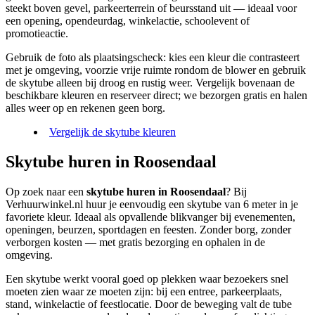
steekt boven gevel, parkeerterrein of beursstand uit — ideaal voor
een opening, opendeurdag, winkelactie, schoolevent of
promotieactie.
Gebruik de foto als plaatsingscheck: kies een kleur die contrasteert
met je omgeving, voorzie vrije ruimte rondom de blower en gebruik
de skytube alleen bij droog en rustig weer. Vergelijk bovenaan de
beschikbare kleuren en reserveer direct; we bezorgen gratis en halen
alles weer op en rekenen geen borg.
Vergelijk de skytube kleuren
Skytube huren in Roosendaal
Op zoek naar een
skytube huren in Roosendaal
? Bij
Verhuurwinkel.nl huur je eenvoudig een skytube van 6 meter in je
favoriete kleur. Ideaal als opvallende blikvanger bij evenementen,
openingen, beurzen, sportdagen en feesten. Zonder borg, zonder
verborgen kosten — met gratis bezorging en ophalen in de
omgeving.
Een skytube werkt vooral goed op plekken waar bezoekers snel
moeten zien waar ze moeten zijn: bij een entree, parkeerplaats,
stand, winkelactie of feestlocatie. Door de beweging valt de tube