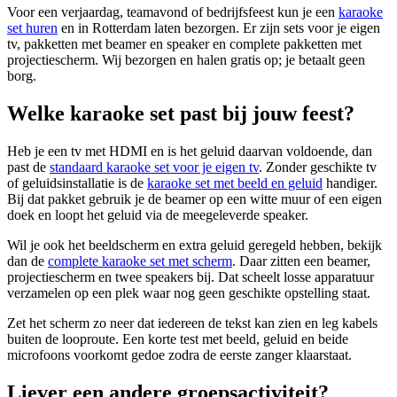
Voor een verjaardag, teamavond of bedrijfsfeest kun je een
karaoke
set huren
en in Rotterdam laten bezorgen. Er zijn sets voor je eigen
tv, pakketten met beamer en speaker en complete pakketten met
projectiescherm. Wij bezorgen en halen gratis op; je betaalt geen
borg.
Welke karaoke set past bij jouw feest?
Heb je een tv met HDMI en is het geluid daarvan voldoende, dan
past de
standaard karaoke set voor je eigen tv
. Zonder geschikte tv
of geluidsinstallatie is de
karaoke set met beeld en geluid
handiger.
Bij dat pakket gebruik je de beamer op een witte muur of een eigen
doek en loopt het geluid via de meegeleverde speaker.
Wil je ook het beeldscherm en extra geluid geregeld hebben, bekijk
dan de
complete karaoke set met scherm
. Daar zitten een beamer,
projectiescherm en twee speakers bij. Dat scheelt losse apparatuur
verzamelen op een plek waar nog geen geschikte opstelling staat.
Zet het scherm zo neer dat iedereen de tekst kan zien en leg kabels
buiten de looproute. Een korte test met beeld, geluid en beide
microfoons voorkomt gedoe zodra de eerste zanger klaarstaat.
Liever een andere groepsactiviteit?