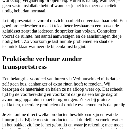
workshop, vergadering of open dag. Huren is handig wanneer je
geen vaste installatie hebt of wanneer je net iets meer capaciteit
nodig hebt dan normaal.
Let bij presentaties vooral op zichtbaarheid en verstaanbaarheid. Een
goed projectiescherm maakt tekst beter leesbaar en een passende
geluidsset zorgt dat iedereen de spreker kan volgen. Controleer
vooraf de ruimte, het aantal aanwezigen en de aansluitingen die je
nodig hebt. Zo voorkom je last-minute problemen en staat de
techniek klaar wanneer de bijeenkomst begint.
Praktische verhuur zonder
transportstress
Een belangrijk voordeel van huren via Verhuurwinkel.nl is dat je
zelf geen bus, aanhanger of extra ritten hoeft te regelen. Wij
bezorgen de materialen en halen ze na afloop weer op. Dat scheelt
tijd bij de voorbereiding en voorkomt dat je na een lange dag of
avond nog apparatuur moet terugbrengen. Zeker bij grotere
pakketten, meerdere producten of drukke evenementen is dat prettig.
Je ziet online direct welke producten beschikbaar zijn en wat de
huurprijs is. Bij de meeste producten staat duidelijk vermeld wat er
in het pakket zit, hoe je het gebruikt en waar je rekening mee moet