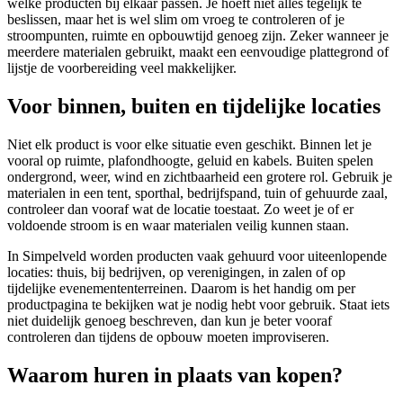
welke producten bij elkaar passen. Je hoeft niet alles tegelijk te
beslissen, maar het is wel slim om vroeg te controleren of je
stroompunten, ruimte en opbouwtijd genoeg zijn. Zeker wanneer je
meerdere materialen gebruikt, maakt een eenvoudige plattegrond of
lijstje de voorbereiding veel makkelijker.
Voor binnen, buiten en tijdelijke locaties
Niet elk product is voor elke situatie even geschikt. Binnen let je
vooral op ruimte, plafondhoogte, geluid en kabels. Buiten spelen
ondergrond, weer, wind en zichtbaarheid een grotere rol. Gebruik je
materialen in een tent, sporthal, bedrijfspand, tuin of gehuurde zaal,
controleer dan vooraf wat de locatie toestaat. Zo weet je of er
voldoende stroom is en waar materialen veilig kunnen staan.
In Simpelveld worden producten vaak gehuurd voor uiteenlopende
locaties: thuis, bij bedrijven, op verenigingen, in zalen of op
tijdelijke evenemententerreinen. Daarom is het handig om per
productpagina te bekijken wat je nodig hebt voor gebruik. Staat iets
niet duidelijk genoeg beschreven, dan kun je beter vooraf
controleren dan tijdens de opbouw moeten improviseren.
Waarom huren in plaats van kopen?