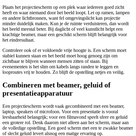
Plaats het projectiescherm op een plek waar iedereen goed zicht
heeft en waar niemand door het beeld loopt. Let op ramen, lampen
en andere lichtbronnen, want fel omgevingslicht kan projectie
minder duidelijk maken. Kun je de ruimte verduisteren, dan wordt
het beeld meestal beter. Bij daglicht of veel kunstlicht helpt een
krachtige beamer, maar een geschikt scherm blijft belangrijk voor
het eindresultaat.
Controleer ook of er voldoende vrije hoogte is. Een scherm moet
stabiel kunnen staan en het beeld moet hoog genoeg zijn om
zichtbaar te blijven wanneer mensen zitten of staan. Bij
evenementen is het slim om kabels langs randen te leggen en
looproutes vrij te houden. Zo blijft de opstelling netjes en veilig.
Combineren met beamer, geluid of
presentatieapparatuur
Een projectiescherm wordt vaak gecombineerd met een beamer,
laptop, speakers of microfoon. Voor een presentatie is vooral
leesbaarheid belangrijk; voor een filmavond speelt sfeer en geluid
een grotere rol. Denk daarom niet alleen aan het scherm, maar aan
de volledige opstelling. Een goed scherm met een te zwakke beamer
of slecht geluid levert alsnog een matige ervaring op.