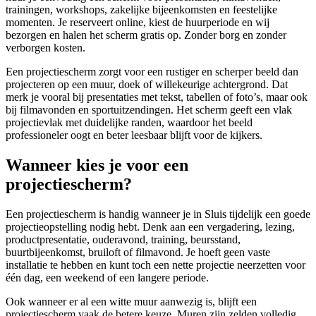
trainingen, workshops, zakelijke bijeenkomsten en feestelijke
momenten. Je reserveert online, kiest de huurperiode en wij
bezorgen en halen het scherm gratis op. Zonder borg en zonder
verborgen kosten.
Een projectiescherm zorgt voor een rustiger en scherper beeld dan
projecteren op een muur, doek of willekeurige achtergrond. Dat
merk je vooral bij presentaties met tekst, tabellen of foto’s, maar ook
bij filmavonden en sportuitzendingen. Het scherm geeft een vlak
projectievlak met duidelijke randen, waardoor het beeld
professioneler oogt en beter leesbaar blijft voor de kijkers.
Wanneer kies je voor een
projectiescherm?
Een projectiescherm is handig wanneer je in Sluis tijdelijk een goede
projectieopstelling nodig hebt. Denk aan een vergadering, lezing,
productpresentatie, ouderavond, training, beursstand,
buurtbijeenkomst, bruiloft of filmavond. Je hoeft geen vaste
installatie te hebben en kunt toch een nette projectie neerzetten voor
één dag, een weekend of een langere periode.
Ook wanneer er al een witte muur aanwezig is, blijft een
projectiescherm vaak de betere keuze. Muren zijn zelden volledig