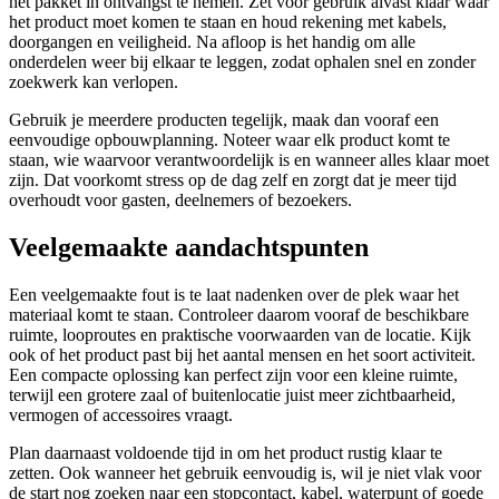
het pakket in ontvangst te nemen. Zet voor gebruik alvast klaar waar
het product moet komen te staan en houd rekening met kabels,
doorgangen en veiligheid. Na afloop is het handig om alle
onderdelen weer bij elkaar te leggen, zodat ophalen snel en zonder
zoekwerk kan verlopen.
Gebruik je meerdere producten tegelijk, maak dan vooraf een
eenvoudige opbouwplanning. Noteer waar elk product komt te
staan, wie waarvoor verantwoordelijk is en wanneer alles klaar moet
zijn. Dat voorkomt stress op de dag zelf en zorgt dat je meer tijd
overhoudt voor gasten, deelnemers of bezoekers.
Veelgemaakte aandachtspunten
Een veelgemaakte fout is te laat nadenken over de plek waar het
materiaal komt te staan. Controleer daarom vooraf de beschikbare
ruimte, looproutes en praktische voorwaarden van de locatie. Kijk
ook of het product past bij het aantal mensen en het soort activiteit.
Een compacte oplossing kan perfect zijn voor een kleine ruimte,
terwijl een grotere zaal of buitenlocatie juist meer zichtbaarheid,
vermogen of accessoires vraagt.
Plan daarnaast voldoende tijd in om het product rustig klaar te
zetten. Ook wanneer het gebruik eenvoudig is, wil je niet vlak voor
de start nog zoeken naar een stopcontact, kabel, waterpunt of goede