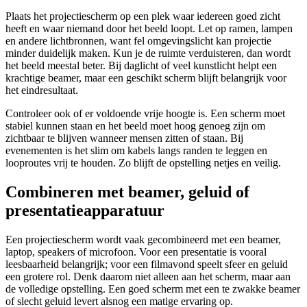
Plaats het projectiescherm op een plek waar iedereen goed zicht
heeft en waar niemand door het beeld loopt. Let op ramen, lampen
en andere lichtbronnen, want fel omgevingslicht kan projectie
minder duidelijk maken. Kun je de ruimte verduisteren, dan wordt
het beeld meestal beter. Bij daglicht of veel kunstlicht helpt een
krachtige beamer, maar een geschikt scherm blijft belangrijk voor
het eindresultaat.
Controleer ook of er voldoende vrije hoogte is. Een scherm moet
stabiel kunnen staan en het beeld moet hoog genoeg zijn om
zichtbaar te blijven wanneer mensen zitten of staan. Bij
evenementen is het slim om kabels langs randen te leggen en
looproutes vrij te houden. Zo blijft de opstelling netjes en veilig.
Combineren met beamer, geluid of
presentatieapparatuur
Een projectiescherm wordt vaak gecombineerd met een beamer,
laptop, speakers of microfoon. Voor een presentatie is vooral
leesbaarheid belangrijk; voor een filmavond speelt sfeer en geluid
een grotere rol. Denk daarom niet alleen aan het scherm, maar aan
de volledige opstelling. Een goed scherm met een te zwakke beamer
of slecht geluid levert alsnog een matige ervaring op.