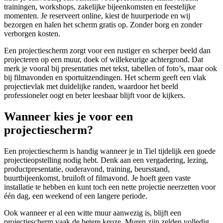
trainingen, workshops, zakelijke bijeenkomsten en feestelijke
momenten. Je reserveert online, kiest de huurperiode en wij
bezorgen en halen het scherm gratis op. Zonder borg en zonder
verborgen kosten.
Een projectiescherm zorgt voor een rustiger en scherper beeld dan
projecteren op een muur, doek of willekeurige achtergrond. Dat
merk je vooral bij presentaties met tekst, tabellen of foto’s, maar ook
bij filmavonden en sportuitzendingen. Het scherm geeft een vlak
projectievlak met duidelijke randen, waardoor het beeld
professioneler oogt en beter leesbaar blijft voor de kijkers.
Wanneer kies je voor een
projectiescherm?
Een projectiescherm is handig wanneer je in Tiel tijdelijk een goede
projectieopstelling nodig hebt. Denk aan een vergadering, lezing,
productpresentatie, ouderavond, training, beursstand,
buurtbijeenkomst, bruiloft of filmavond. Je hoeft geen vaste
installatie te hebben en kunt toch een nette projectie neerzetten voor
één dag, een weekend of een langere periode.
Ook wanneer er al een witte muur aanwezig is, blijft een
projectiescherm vaak de betere keuze. Muren zijn zelden volledig