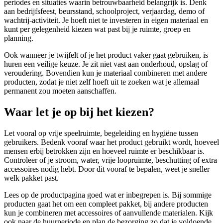
periodes en situaties waarin betrouwbaarheid belangrijk is. Denk
aan bedrijfsfeest, beursstand, schoolproject, verjaardag, demo of
wachtrij-activiteit. Je hoeft niet te investeren in eigen materiaal en
kunt per gelegenheid kiezen wat past bij je ruimte, groep en
planning.
Ook wanneer je twijfelt of je het product vaker gaat gebruiken, is
huren een veilige keuze. Je zit niet vast aan onderhoud, opslag of
veroudering. Bovendien kun je materiaal combineren met andere
producten, zodat je niet zelf hoeft uit te zoeken wat je allemaal
permanent zou moeten aanschaffen.
Waar let je op bij het kiezen?
Let vooral op vrije speelruimte, begeleiding en hygiëne tussen
gebruikers. Bedenk vooraf waar het product gebruikt wordt, hoeveel
mensen erbij betrokken zijn en hoeveel ruimte er beschikbaar is.
Controleer of je stroom, water, vrije loopruimte, beschutting of extra
accessoires nodig hebt. Door dit vooraf te bepalen, weet je sneller
welk pakket past.
Lees op de productpagina goed wat er inbegrepen is. Bij sommige
producten gaat het om een compleet pakket, bij andere producten
kun je combineren met accessoires of aanvullende materialen. Kijk
ook naar de huurperiode en plan de bezorging zo dat je voldoende