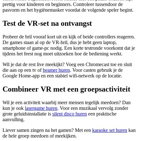
prettig voor kinderen en beginners. Controleer tussendoor de
pasvorm en het hygiënemasker voordat de volgende speler begint.
Test de VR-set na ontvangst
Probeer de bril vooraf kort uit en kijk of beide controllers reageren.
De games staan al op de VR-bril, dus je hebt geen laptop,
smartphone of game-pc nodig. Een korte testronde voorkomt dat je
tijdens het feest nog moet uitzoeken hoe de bediening werkt.
Wil je dat de rest live meekijkt? Voeg een Chromecast toe en sluit
die aan op een tv of
beamer huren
. Voor casten gebruik je de
Google Home-app en een stabiel wifi-netwerk op de locatie.
Combineer VR met een groepsactiviteit
Wil je een activiteit waarbij meer mensen tegelijk meedoen? Dan
kun je ook
lasergame huren
. Voor een muzikaal vervolg zonder
grote geluidsinstallatie is
silent disco huren
een praktische
aanvulling.
Liever samen zingen na het gamen? Met een
karaoke set huren
kan
de hele groep meedoen of meekijken.