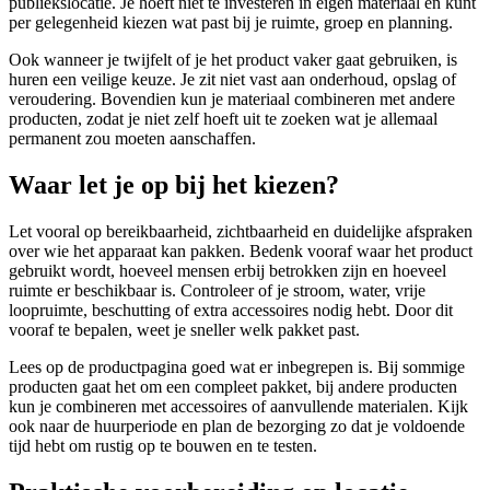
publiekslocatie. Je hoeft niet te investeren in eigen materiaal en kunt
per gelegenheid kiezen wat past bij je ruimte, groep en planning.
Ook wanneer je twijfelt of je het product vaker gaat gebruiken, is
huren een veilige keuze. Je zit niet vast aan onderhoud, opslag of
veroudering. Bovendien kun je materiaal combineren met andere
producten, zodat je niet zelf hoeft uit te zoeken wat je allemaal
permanent zou moeten aanschaffen.
Waar let je op bij het kiezen?
Let vooral op bereikbaarheid, zichtbaarheid en duidelijke afspraken
over wie het apparaat kan pakken. Bedenk vooraf waar het product
gebruikt wordt, hoeveel mensen erbij betrokken zijn en hoeveel
ruimte er beschikbaar is. Controleer of je stroom, water, vrije
loopruimte, beschutting of extra accessoires nodig hebt. Door dit
vooraf te bepalen, weet je sneller welk pakket past.
Lees op de productpagina goed wat er inbegrepen is. Bij sommige
producten gaat het om een compleet pakket, bij andere producten
kun je combineren met accessoires of aanvullende materialen. Kijk
ook naar de huurperiode en plan de bezorging zo dat je voldoende
tijd hebt om rustig op te bouwen en te testen.