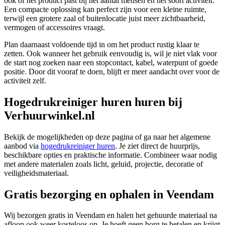
ook of het product past bij het aantal mensen en het soort activiteit.
Een compacte oplossing kan perfect zijn voor een kleine ruimte,
terwijl een grotere zaal of buitenlocatie juist meer zichtbaarheid,
vermogen of accessoires vraagt.
Plan daarnaast voldoende tijd in om het product rustig klaar te
zetten. Ook wanneer het gebruik eenvoudig is, wil je niet vlak voor
de start nog zoeken naar een stopcontact, kabel, waterpunt of goede
positie. Door dit vooraf te doen, blijft er meer aandacht over voor de
activiteit zelf.
Hogedrukreiniger huren huren bij
Verhuurwinkel.nl
Bekijk de mogelijkheden op deze pagina of ga naar het algemene
aanbod via
hogedrukreiniger huren
. Je ziet direct de huurprijs,
beschikbare opties en praktische informatie. Combineer waar nodig
met andere materialen zoals licht, geluid, projectie, decoratie of
veiligheidsmateriaal.
Gratis bezorging en ophalen in Veendam
Wij bezorgen gratis in Veendam en halen het gehuurde materiaal na
afloop ook weer kosteloos op. Je hoeft geen borg te betalen en krijgt