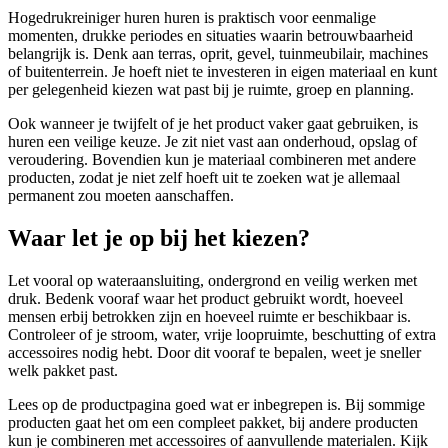
Hogedrukreiniger huren huren is praktisch voor eenmalige
momenten, drukke periodes en situaties waarin betrouwbaarheid
belangrijk is. Denk aan terras, oprit, gevel, tuinmeubilair, machines
of buitenterrein. Je hoeft niet te investeren in eigen materiaal en kunt
per gelegenheid kiezen wat past bij je ruimte, groep en planning.
Ook wanneer je twijfelt of je het product vaker gaat gebruiken, is
huren een veilige keuze. Je zit niet vast aan onderhoud, opslag of
veroudering. Bovendien kun je materiaal combineren met andere
producten, zodat je niet zelf hoeft uit te zoeken wat je allemaal
permanent zou moeten aanschaffen.
Waar let je op bij het kiezen?
Let vooral op wateraansluiting, ondergrond en veilig werken met
druk. Bedenk vooraf waar het product gebruikt wordt, hoeveel
mensen erbij betrokken zijn en hoeveel ruimte er beschikbaar is.
Controleer of je stroom, water, vrije loopruimte, beschutting of extra
accessoires nodig hebt. Door dit vooraf te bepalen, weet je sneller
welk pakket past.
Lees op de productpagina goed wat er inbegrepen is. Bij sommige
producten gaat het om een compleet pakket, bij andere producten
kun je combineren met accessoires of aanvullende materialen. Kijk