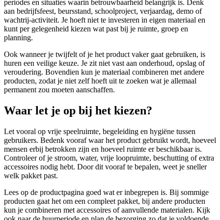
periodes en situaties waarin betrouwbaarheid belangrijk is. Denk
aan bedrijfsfeest, beursstand, schoolproject, verjaardag, demo of
wachtrij-activiteit. Je hoeft niet te investeren in eigen materiaal en
kunt per gelegenheid kiezen wat past bij je ruimte, groep en
planning.
Ook wanneer je twijfelt of je het product vaker gaat gebruiken, is
huren een veilige keuze. Je zit niet vast aan onderhoud, opslag of
veroudering. Bovendien kun je materiaal combineren met andere
producten, zodat je niet zelf hoeft uit te zoeken wat je allemaal
permanent zou moeten aanschaffen.
Waar let je op bij het kiezen?
Let vooral op vrije speelruimte, begeleiding en hygiëne tussen
gebruikers. Bedenk vooraf waar het product gebruikt wordt, hoeveel
mensen erbij betrokken zijn en hoeveel ruimte er beschikbaar is.
Controleer of je stroom, water, vrije loopruimte, beschutting of extra
accessoires nodig hebt. Door dit vooraf te bepalen, weet je sneller
welk pakket past.
Lees op de productpagina goed wat er inbegrepen is. Bij sommige
producten gaat het om een compleet pakket, bij andere producten
kun je combineren met accessoires of aanvullende materialen. Kijk
ook naar de huurperiode en plan de bezorging zo dat je voldoende