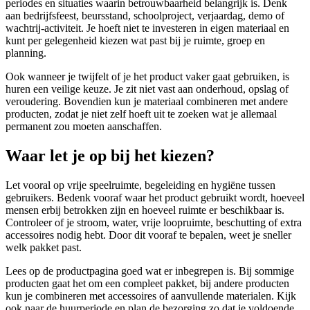
periodes en situaties waarin betrouwbaarheid belangrijk is. Denk
aan bedrijfsfeest, beursstand, schoolproject, verjaardag, demo of
wachtrij-activiteit. Je hoeft niet te investeren in eigen materiaal en
kunt per gelegenheid kiezen wat past bij je ruimte, groep en
planning.
Ook wanneer je twijfelt of je het product vaker gaat gebruiken, is
huren een veilige keuze. Je zit niet vast aan onderhoud, opslag of
veroudering. Bovendien kun je materiaal combineren met andere
producten, zodat je niet zelf hoeft uit te zoeken wat je allemaal
permanent zou moeten aanschaffen.
Waar let je op bij het kiezen?
Let vooral op vrije speelruimte, begeleiding en hygiëne tussen
gebruikers. Bedenk vooraf waar het product gebruikt wordt, hoeveel
mensen erbij betrokken zijn en hoeveel ruimte er beschikbaar is.
Controleer of je stroom, water, vrije loopruimte, beschutting of extra
accessoires nodig hebt. Door dit vooraf te bepalen, weet je sneller
welk pakket past.
Lees op de productpagina goed wat er inbegrepen is. Bij sommige
producten gaat het om een compleet pakket, bij andere producten
kun je combineren met accessoires of aanvullende materialen. Kijk
ook naar de huurperiode en plan de bezorging zo dat je voldoende