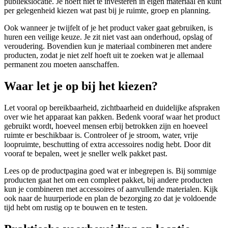
publiekslocatie. Je hoeft niet te investeren in eigen materiaal en kunt
per gelegenheid kiezen wat past bij je ruimte, groep en planning.
Ook wanneer je twijfelt of je het product vaker gaat gebruiken, is
huren een veilige keuze. Je zit niet vast aan onderhoud, opslag of
veroudering. Bovendien kun je materiaal combineren met andere
producten, zodat je niet zelf hoeft uit te zoeken wat je allemaal
permanent zou moeten aanschaffen.
Waar let je op bij het kiezen?
Let vooral op bereikbaarheid, zichtbaarheid en duidelijke afspraken
over wie het apparaat kan pakken. Bedenk vooraf waar het product
gebruikt wordt, hoeveel mensen erbij betrokken zijn en hoeveel
ruimte er beschikbaar is. Controleer of je stroom, water, vrije
loopruimte, beschutting of extra accessoires nodig hebt. Door dit
vooraf te bepalen, weet je sneller welk pakket past.
Lees op de productpagina goed wat er inbegrepen is. Bij sommige
producten gaat het om een compleet pakket, bij andere producten
kun je combineren met accessoires of aanvullende materialen. Kijk
ook naar de huurperiode en plan de bezorging zo dat je voldoende
tijd hebt om rustig op te bouwen en te testen.