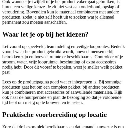
Ook wanneer je twijfelt of je het product vaker gaat gebruiken, is
huren een veilige keuze. Je zit niet vast aan onderhoud, opslag of
veroudering. Bovendien kun je materiaal combineren met andere
producten, zodat je niet zelf hoeft uit te zoeken wat je allemaal
permanent zou moeten aanschaffen.
Waar let je op bij het kiezen?
Let vooral op speelveld, teamindeling en veilige looproutes. Bedenk
vooraf waar het product gebruikt wordt, hoeveel mensen erbij
betrokken zijn en hoeveel ruimte er beschikbaar is. Controleer of je
stroom, water, vrije loopruimte, beschutting of extra accessoires
nodig hebt. Door dit vooraf te bepalen, weet je sneller welk pakket
past.
Lees op de productpagina goed wat er inbegrepen is. Bij sommige
producten gaat het om een compleet pakket, bij andere producten
kun je combineren met accessoires of aanvullende materialen. Kijk
ook naar de huurperiode en plan de bezorging zo dat je voldoende
tijd hebt om rustig op te bouwen en te testen.
Praktische voorbereiding op locatie
Zorg dat de bezorgplek bereikbaar is en dat iemand aanwezig is om