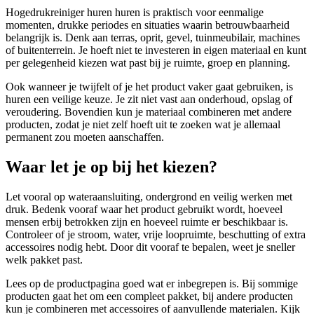
Hogedrukreiniger huren huren is praktisch voor eenmalige
momenten, drukke periodes en situaties waarin betrouwbaarheid
belangrijk is. Denk aan terras, oprit, gevel, tuinmeubilair, machines
of buitenterrein. Je hoeft niet te investeren in eigen materiaal en kunt
per gelegenheid kiezen wat past bij je ruimte, groep en planning.
Ook wanneer je twijfelt of je het product vaker gaat gebruiken, is
huren een veilige keuze. Je zit niet vast aan onderhoud, opslag of
veroudering. Bovendien kun je materiaal combineren met andere
producten, zodat je niet zelf hoeft uit te zoeken wat je allemaal
permanent zou moeten aanschaffen.
Waar let je op bij het kiezen?
Let vooral op wateraansluiting, ondergrond en veilig werken met
druk. Bedenk vooraf waar het product gebruikt wordt, hoeveel
mensen erbij betrokken zijn en hoeveel ruimte er beschikbaar is.
Controleer of je stroom, water, vrije loopruimte, beschutting of extra
accessoires nodig hebt. Door dit vooraf te bepalen, weet je sneller
welk pakket past.
Lees op de productpagina goed wat er inbegrepen is. Bij sommige
producten gaat het om een compleet pakket, bij andere producten
kun je combineren met accessoires of aanvullende materialen. Kijk