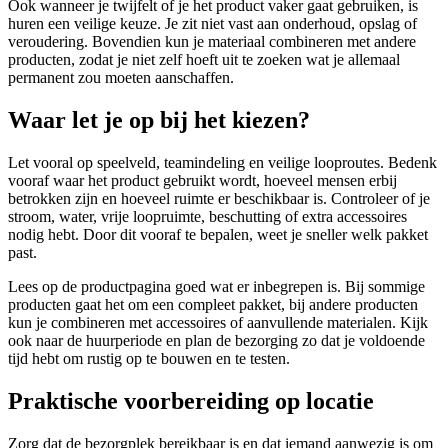
Ook wanneer je twijfelt of je het product vaker gaat gebruiken, is
huren een veilige keuze. Je zit niet vast aan onderhoud, opslag of
veroudering. Bovendien kun je materiaal combineren met andere
producten, zodat je niet zelf hoeft uit te zoeken wat je allemaal
permanent zou moeten aanschaffen.
Waar let je op bij het kiezen?
Let vooral op speelveld, teamindeling en veilige looproutes. Bedenk
vooraf waar het product gebruikt wordt, hoeveel mensen erbij
betrokken zijn en hoeveel ruimte er beschikbaar is. Controleer of je
stroom, water, vrije loopruimte, beschutting of extra accessoires
nodig hebt. Door dit vooraf te bepalen, weet je sneller welk pakket
past.
Lees op de productpagina goed wat er inbegrepen is. Bij sommige
producten gaat het om een compleet pakket, bij andere producten
kun je combineren met accessoires of aanvullende materialen. Kijk
ook naar de huurperiode en plan de bezorging zo dat je voldoende
tijd hebt om rustig op te bouwen en te testen.
Praktische voorbereiding op locatie
Zorg dat de bezorgplek bereikbaar is en dat iemand aanwezig is om